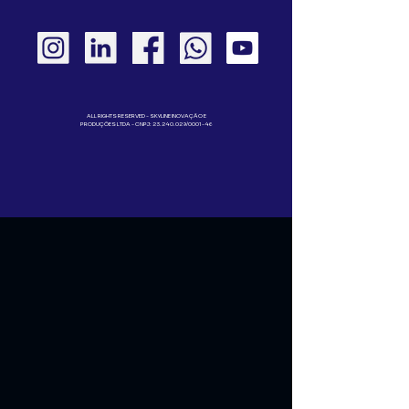
ALL RIGHTS RESERVED - SKYLINE INOVAÇÃO E
PRODUÇÕES LTDA - CNPJ:
23.240.029
/0001-46