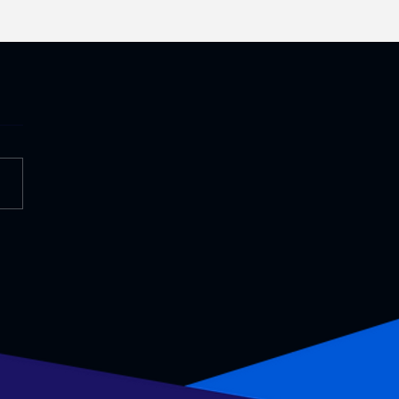
riências imersivas
lsionando as Vendas no
do Imobiliário O
ado imobiliário é um dos
res mais dinâmicos e
etitivos da economia...