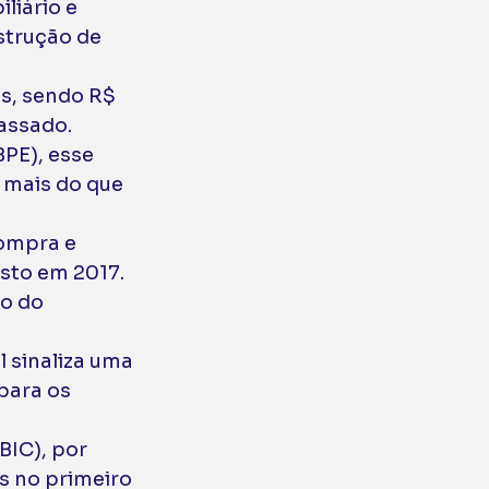
liário e 
trução de 
s, sendo R$ 
assado. 
PE), esse 
mais do que 
ompra e 
sto em 2017. 
o do 
 sinaliza uma 
 para os 
BIC), por 
 no primeiro 