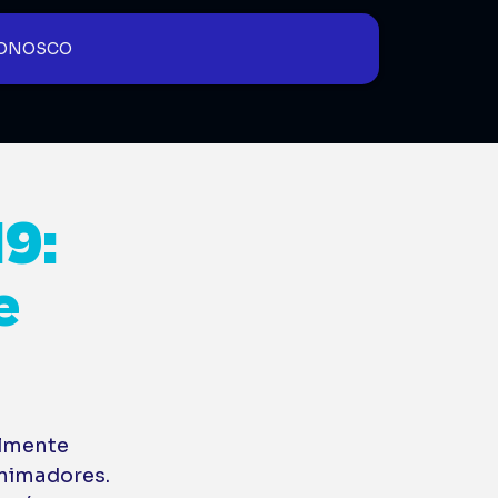
CONOSCO
9:
e
almente 
nimadores. 