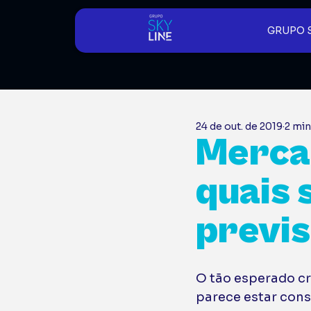
GRUPO 
24 de out. de 2019
2 min
Mercad
quais 
previ
O tão esperado c
parece estar cons