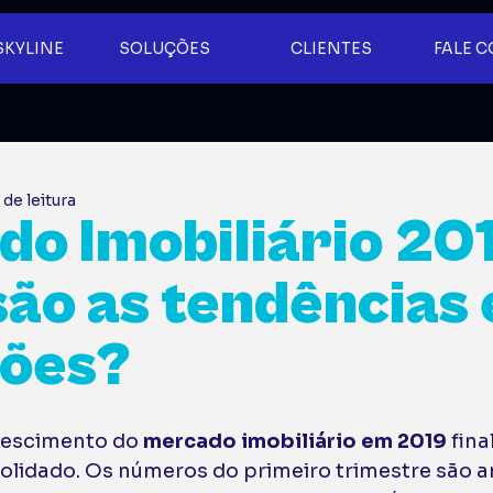
SKYLINE
SOLUÇÕES
CLIENTES
FALE 
 de leitura
o Imobiliário 201
são as tendências 
sões?
rescimento do 
mercado imobiliário em 2019
 fin
olidado. Os números do primeiro trimestre são a