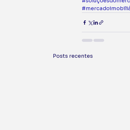
#soluçõesdomerc
#mercadoimobiliá
Posts recentes