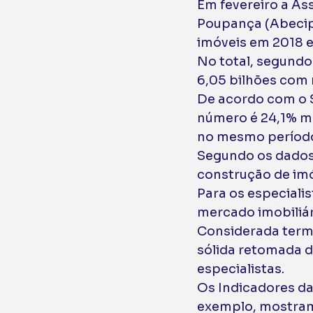
Em fevereiro a Ass
Poupança (Abecip
imóveis em 2018 e
No total, segundo
6,05 bilhões com
De acordo com o S
número é 24,1% m
no mesmo período
Segundo os dados 
construção de imó
Para os especialis
mercado imobiliár
Considerada termô
sólida retomada d
especialistas. 
Os Indicadores da
exemplo, mostram