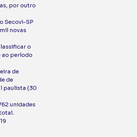
s, por outro 
o Secovi-SP 
mil novas 
assificar o 
 ao período 
ira de 
e de 
 paulista (30 
762 unidades 
otal. 
19 