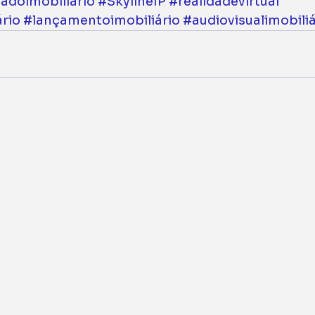
adoimobiliário
#SkylineIP
#realidadevirtual
rio
#lançamentoimobiliário
#audiovisualimobiliá