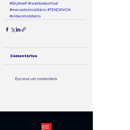
#SkylineIP
#realidadevirtual
#mercadoimobiliário
#TENDENCIA
#vídeoimobiliário
Comentários
Escreva um comentário