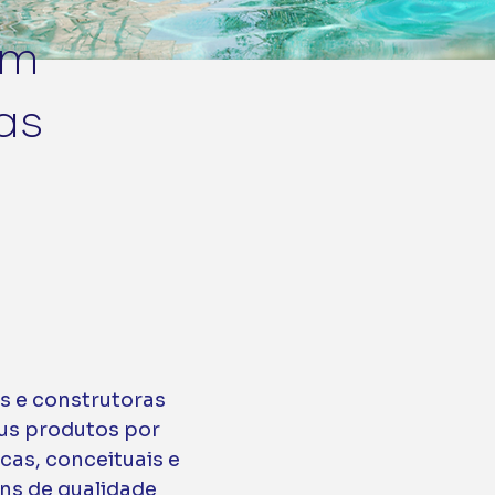
om
as
 e construtoras
us produtos por
cas, conceituais e
ns de qualidade