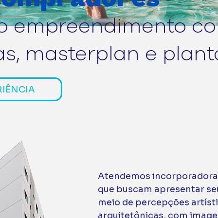
 o empreendimento c
as, masterplan e plant
RIÊNCIA
Atendemos incorporadoras
que buscam apresentar se
meio de percepções artísti
arquitetônicas, com image