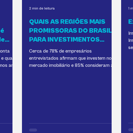
2 min de leitura
1 m
QUAIS AS REGIÕES MAIS
E
 é
PROMISSORAS DO BRASIL
Im
de
PARA INVESTIMENTOS
Imobiliá
IMOBILIÁRIOS
se
conta
Cerca de 78% de empresários
ec
ATUALMENTE?
 e quais
entrevistados afirmam que investem no
imos anos
mercado imobiliário e 85% consideram a
expectativa para a empresa de...