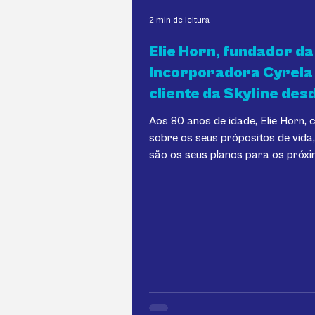
2 min de leitura
Elie Horn, fundador da
Incorporadora Cyrela
cliente da Skyline des
2015
Aos 80 anos de idade, Elie Horn, 
sobre os seus própositos de vida,
são os seus planos para os próx
“Este homem...